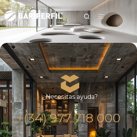
¿Necesitas ayuda?
+(34) 977 718 000